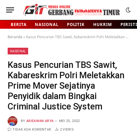
BERITA
NASIONAL
POLITIK
HUKRIM
PERIST
Beranda
»
Kasus Pencurian TBS Sawit, Kabareskrim Polri Meletakkan Prime Mover Sejatinya Penyidik dalam Bingkai Criminal Justice System
NASIONAL
Kasus Pencurian TBS Sawit,
Kabareskrim Polri Meletakkan
Prime Mover Sejatinya
Penyidik dalam Bingkai
Criminal Justice System
BY
ARIEAWAN ARYA
MEI 25, 2022
TIDAK ADA KOMENTAR
2
VIEWS