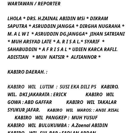
WARTAWAN / REPORTER
LHOLA * DRS. H.ZAINAL ABIDIN MSi * DIKRAM
SAPUTRA * ASRUDDIN JANGGA * DIRGHA NUGRAHA *
M. A L W I * ASRUDDIN DG.JANGGA* JIHAN
SATRIANI
* MUH ARSYAD LATE * A. R I S A L.* SYARIF *
SAHABUDDIN * A F R I S A L * UDIEN KARCA RAFLI.
ADISTIAN * MUH NATSIR *
ALFIANNOR *
KABIRO DAERAH. :
KABIRO WIL LUTIM : SUSI EKA DILI PS
KABIRO.
WIL. DKI
JAKARATA : ERICK
KABIRO WIL
GOWA : ABD GAFFAR
KABIRO WIL TAKALAR
SYUKUR JAFAR.
KABIRO WIL MAROS: : ANDI .RISAL
KABIRO WIL PANGKEP : MUH YUSUF
KABIRO WIL BULUKUMBA : A.Zaenal ABIDIN