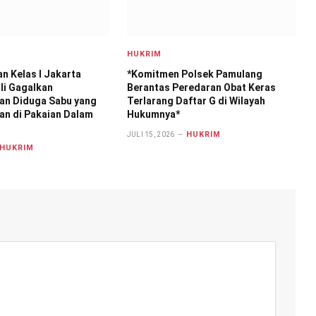
HUKRIM
n Kelas I Jakarta
*Komitmen Polsek Pamulang
li Gagalkan
Berantas Peredaran Obat Keras
an Diduga Sabu yang
Terlarang Daftar G di Wilayah
an di Pakaian Dalam
Hukumnya*
HUKRIM
JULI 15, 2026
HUKRIM