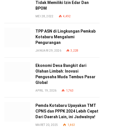
Tidak Memiliki Izin Edar Dan
BPOM
MEI 28, 2022
4,492
TPP ASN di Lingkungan Pemkab
Kotabaru Mengalami
Pengurangan
JANUARI 29, 2026
3,228
Ekonomi Desa Bangkit dari
Olahan Limbah: Inovasi
Pengusaha Muda Tembus Pasar
Global
APRIL 19, 2026
1,763
Pemda Kotabaru Upayakan TMT
CPNS dan PPPK 2024 Lebih Cepat
Dari Daerah Lain, ini Jadwalnya!
MARET 20, 2025
1,463