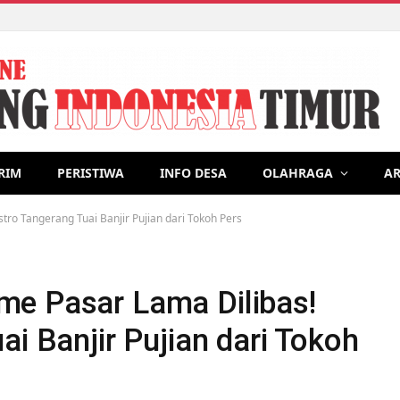
rganik Dalam Upaya Mengurangi Timbulan Sampah dan Membuat 
RIM
PERISTIWA
INFO DESA
OLAHRAGA
AR
ro Tangerang Tuai Banjir Pujian dari Tokoh Pers
me Pasar Lama Dilibas!
ai Banjir Pujian dari Tokoh