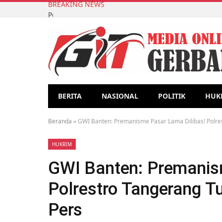
BREAKING NEWS
Pembuatan Biopori Sebagai Pengolahan Sampah O
BERITA
NASIONAL
POLITIK
HUK
Beranda
»
GWI Banten: Premanisme Pasar Lama Dilibas! Polrest
HUKRIM
GWI Banten: Premanis
Polrestro Tangerang Tu
Pers