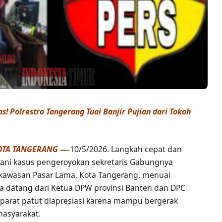
! Polrestro Tangerang Tuai Banjir Pujian dari Tokoh
OTA TANGERANG —-
10/5/2026. Langkah cepat dan
gani kasus pengeroyokan sekretaris Gabungnya
i kawasan Pasar Lama, Kota Tangerang, menuai
nya datang dari Ketua DPW provinsi Banten dan DPC
aparat patut diapresiasi karena mampu bergerak
masyarakat.