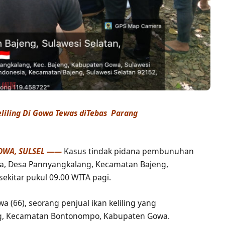
eliling Di Gowa Tewas diTebas Parang
OWA, SULSEL ——
Kasus tindak pidana pembunuhan
 Desa Pannyangkalang, Kecamatan Bajeng,
ekitar pukul 09.00 WITA pagi.
 (66), seorang penjual ikan keliling yang
ng, Kecamatan Bontonompo, Kabupaten Gowa.