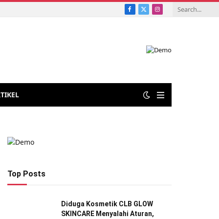
Facebook
X
Instagram
 Iklim di Kelurahan Maccini Baji
(Twitter)
TIKEL
Top Posts
Diduga Kosmetik CLB GLOW
SKINCARE Menyalahi Aturan,