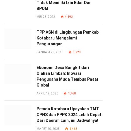
Tidak Memiliki Izin Edar Dan
BPOM
MEI 28, 2022
4,492
TPP ASN di Lingkungan Pemkab
Kotabaru Mengalami
Pengurangan
JANUARI 29, 2026
3,228
Ekonomi Desa Bangkit dari
Olahan Limbah: Inovasi
Pengusaha Muda Tembus Pasar
Global
APRIL 19, 2026
1,768
Pemda Kotabaru Upayakan TMT
CPNS dan PPPK 2024 Lebih Cepat
Dari Daerah Lain, ini Jadwalnya!
MARET 20, 2025
1,463