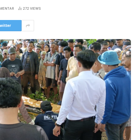
OMENTAR
272
VIEWS
witter