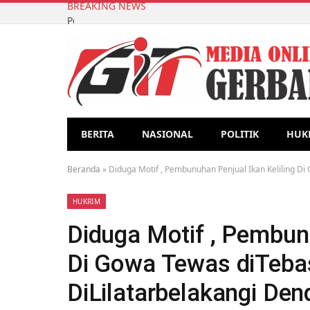
BREAKING NEWS
Pemanfaatan Limbah Organik Rumah Tangga melalui 
BERITA
NASIONAL
POLITIK
HUK
Beranda
»
Diduga Motif , Pembunuhan Penjual Ikan Keliling D
HUKRIM
Diduga Motif , Pembunu
Di Gowa Tewas diTeba
DiLilatarbelakangi De