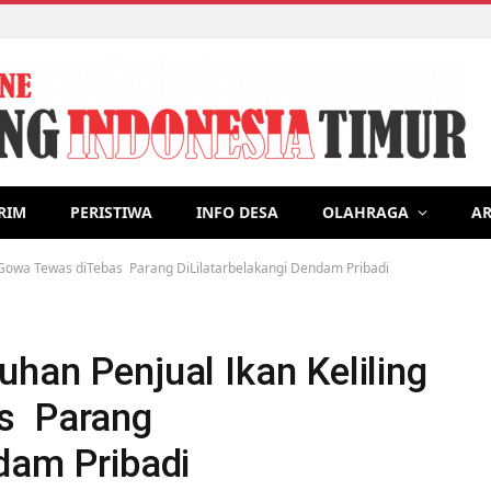
Pembuatan Pupuk Organik Cair sebagai Upaya Mitigasi Perubahan
RIM
PERISTIWA
INFO DESA
OLAHRAGA
AR
i Gowa Tewas diTebas Parang DiLilatarbelakangi Dendam Pribadi
han Penjual Ikan Keliling
s Parang
ndam Pribadi