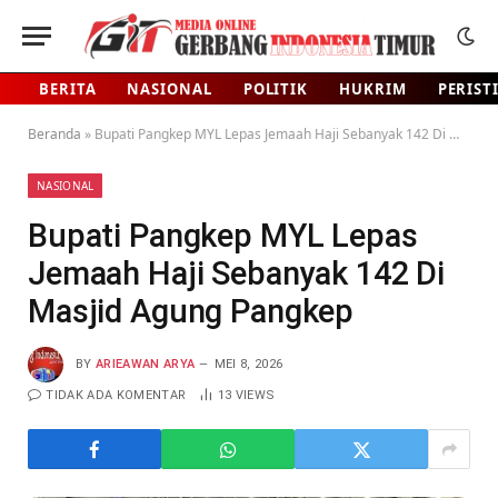
BERITA
NASIONAL
POLITIK
HUKRIM
PERIST
Beranda
»
Bupati Pangkep MYL Lepas Jemaah Haji Sebanyak 142 Di Masjid Agung Pangkep
NASIONAL
Bupati Pangkep MYL Lepas
Jemaah Haji Sebanyak 142 Di
Masjid Agung Pangkep
BY
ARIEAWAN ARYA
MEI 8, 2026
TIDAK ADA KOMENTAR
13
VIEWS