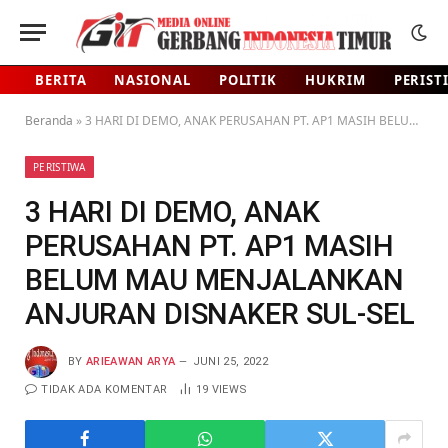
BERITA
NASIONAL
POLITIK
HUKRIM
PERIST
Beranda
»
3 HARI DI DEMO, ANAK PERUSAHAN PT. AP1 MASIH BELUM MAU MENJALANKAN ANJURAN DISNAKER SUL-SEL
PERISTIWA
3 HARI DI DEMO, ANAK
PERUSAHAN PT. AP1 MASIH
BELUM MAU MENJALANKAN
ANJURAN DISNAKER SUL-SEL
BY
ARIEAWAN ARYA
JUNI 25, 2022
TIDAK ADA KOMENTAR
19
VIEWS