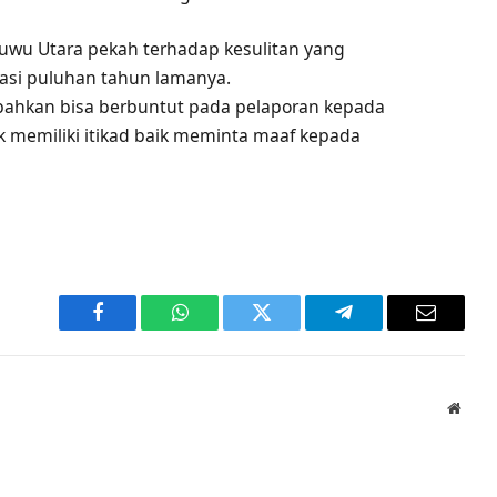
uwu Utara pekah terhadap kesulitan yang
asi puluhan tahun lamanya.
t bahkan bisa berbuntut pada pelaporan kepada
ak memiliki itikad baik meminta maaf kepada
Facebook
WhatsApp
Twitter
Telegram
Email
Websi