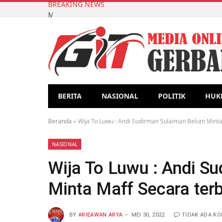
BREAKING NEWS
Mencari Nafkah dengan Jadwal Fleksibel: Ketika 
BERITA
NASIONAL
POLITIK
HUK
Beranda
»
Wija To Luwu : Andi Sudirman Sulaiman Belum Minta
NASIONAL
Wija To Luwu : Andi S
Minta Maff Secara ter
BY
ARIEAWAN ARYA
MEI 30, 2022
TIDAK ADA K