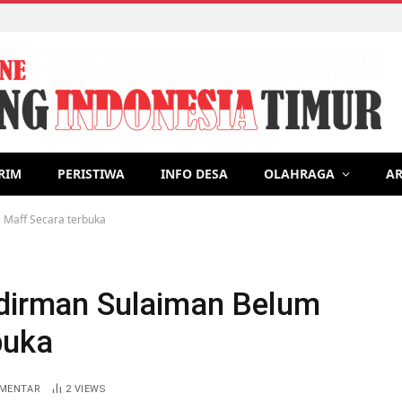
Menjadi Mitra Pengemudi Maxim Membantu Seorang Ayah Tunggal 
RIM
PERISTIWA
INFO DESA
OLAHRAGA
AR
 Maff Secara terbuka
udirman Sulaiman Belum
buka
OMENTAR
2
VIEWS