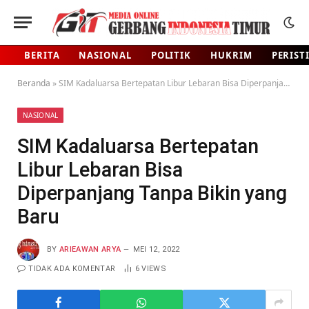
BERITA
NASIONAL
POLITIK
HUKRIM
PERIST
Beranda
»
SIM Kadaluarsa Bertepatan Libur Lebaran Bisa Diperpanjang Tanpa Bikin yang Baru
NASIONAL
SIM Kadaluarsa Bertepatan
Libur Lebaran Bisa
Diperpanjang Tanpa Bikin yang
Baru
BY
ARIEAWAN ARYA
MEI 12, 2022
TIDAK ADA KOMENTAR
6
VIEWS