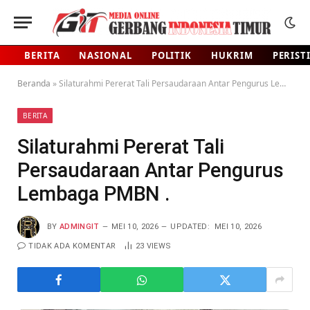
BERITA
NASIONAL
POLITIK
HUKRIM
PERIST
Beranda
»
Silaturahmi Pererat Tali Persaudaraan Antar Pengurus Lembaga PMBN .
BERITA
Silaturahmi Pererat Tali
Persaudaraan Antar Pengurus
Lembaga PMBN .
BY
ADMINGIT
MEI 10, 2026
UPDATED:
MEI 10, 2026
TIDAK ADA KOMENTAR
23
VIEWS