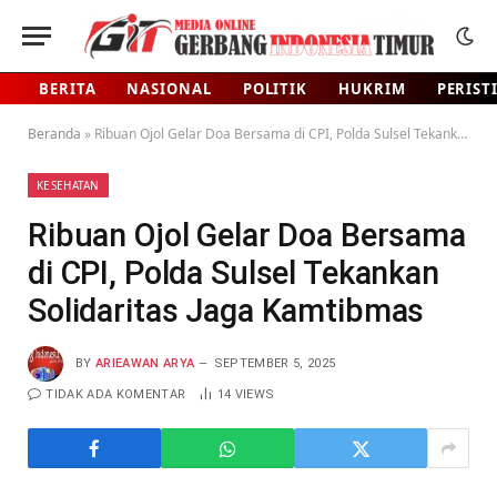
BERITA
NASIONAL
POLITIK
HUKRIM
PERIST
Beranda
»
Ribuan Ojol Gelar Doa Bersama di CPI, Polda Sulsel Tekankan Solidaritas Jaga Kamtibmas
KESEHATAN
Ribuan Ojol Gelar Doa Bersama
di CPI, Polda Sulsel Tekankan
Solidaritas Jaga Kamtibmas
BY
ARIEAWAN ARYA
SEPTEMBER 5, 2025
TIDAK ADA KOMENTAR
14
VIEWS