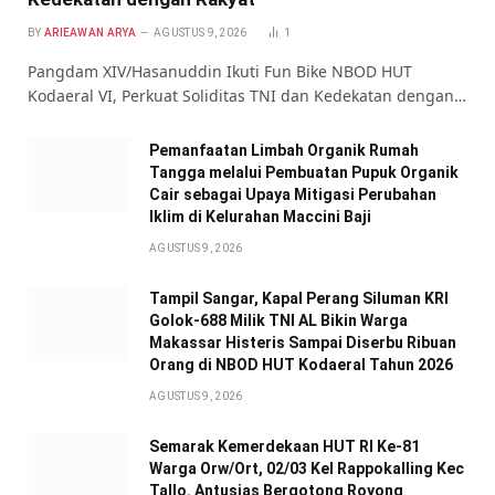
BY
ARIEAWAN ARYA
AGUSTUS 9, 2026
1
Pangdam XIV/Hasanuddin Ikuti Fun Bike NBOD HUT
Kodaeral VI, Perkuat Soliditas TNI dan Kedekatan dengan…
Pemanfaatan Limbah Organik Rumah
Tangga melalui Pembuatan Pupuk Organik
Cair sebagai Upaya Mitigasi Perubahan
Iklim di Kelurahan Maccini Baji
AGUSTUS 9, 2026
Tampil Sangar, Kapal Perang Siluman KRI
Golok-688 Milik TNI AL Bikin Warga
Makassar Histeris Sampai Diserbu Ribuan
Orang di NBOD HUT Kodaeral Tahun 2026
AGUSTUS 9, 2026
Semarak Kemerdekaan HUT RI Ke-81
Warga Orw/Ort, 02/03 Kel Rappokalling Kec
Tallo. Antusias Bergotong Royong