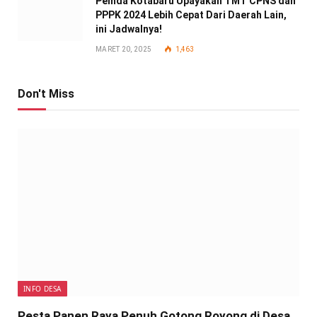
Pemda Kotabaru Upayakan TMT CPNS dan
PPPK 2024 Lebih Cepat Dari Daerah Lain,
ini Jadwalnya!
MARET 20, 2025
1,463
Don't Miss
INFO DESA
Pesta Panen Raya Penuh Gotong Royong di Desa