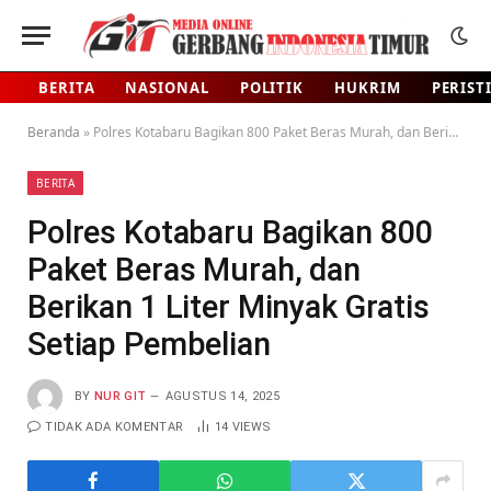
BERITA
NASIONAL
POLITIK
HUKRIM
PERIST
Beranda
»
Polres Kotabaru Bagikan 800 Paket Beras Murah, dan Berikan 1 Liter Minyak Gratis Setiap Pembelian
BERITA
Polres Kotabaru Bagikan 800
Paket Beras Murah, dan
Berikan 1 Liter Minyak Gratis
Setiap Pembelian
BY
NUR GIT
AGUSTUS 14, 2025
TIDAK ADA KOMENTAR
14
VIEWS