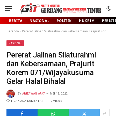
BERITA
NASIONAL
POLITIK
HUKRIM
PERIST
Beranda
»
Pererat Jalinan Silaturahmi dan Kebersamaan, Prajurit Korem 071/Wijayakusuma Gelar Halal Bihalal
NASIONAL
Pererat Jalinan Silaturahmi
dan Kebersamaan, Prajurit
Korem 071/Wijayakusuma
Gelar Halal Bihalal
BY
ARIEAWAN ARYA
MEI 13, 2022
TIDAK ADA KOMENTAR
0
VIEWS