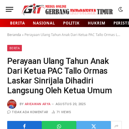
BERITA
NASIONAL
POLITIK
HUKRIM
PERIST
Beranda
»
Perayaan Ulang Tahun Anak Dari Ketua PAC Tallo Ormas Laskar Sinrijala Dihadiri Langsung Oleh Ketua Umum
BERITA
Perayaan Ulang Tahun Anak
Dari Ketua PAC Tallo Ormas
Laskar Sinrijala Dihadiri
Langsung Oleh Ketua Umum
BY
ARIEAWAN ARYA
AGUSTUS 20, 2025
TIDAK ADA KOMENTAR
71
VIEWS