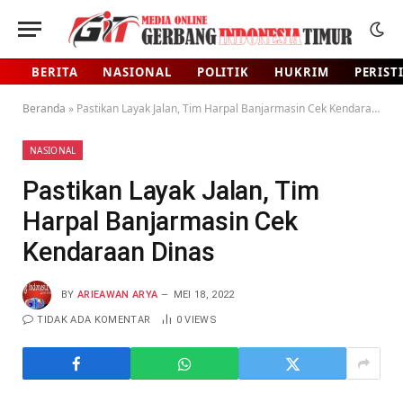
BERITA
NASIONAL
POLITIK
HUKRIM
PERIST
Beranda
»
Pastikan Layak Jalan, Tim Harpal Banjarmasin Cek Kendaraan Dinas
NASIONAL
Pastikan Layak Jalan, Tim
Harpal Banjarmasin Cek
Kendaraan Dinas
BY
ARIEAWAN ARYA
MEI 18, 2022
TIDAK ADA KOMENTAR
0
VIEWS