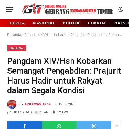
BERITA
NASIONAL
POLITIK
HUKRIM
PERIST
Beranda
»
Pangdam XIV/Hsn Kobarkan Semangat Pengabdian: Prajurit Harus Hadir untuk Rakyat dalam Segala Kondisi
NASIONAL
Pangdam XIV/Hsn Kobarkan
Semangat Pengabdian: Prajurit
Harus Hadir untuk Rakyat
dalam Segala Kondisi
BY
ARIEAWAN ARYA
JUNI 1, 2026
TIDAK ADA KOMENTAR
5
VIEWS