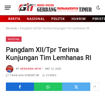
BERITA
NASIONAL
POLITIK
HUKRIM
PERIST
Beranda
»
Pangdam XII/Tpr Terima Kunjungan Tim Lemhanas RI
NASIONAL
Pangdam XII/Tpr Terima
Kunjungan Tim Lemhanas RI
BY
ARIEAWAN ARYA
MEI 12, 2022
TIDAK ADA KOMENTAR
0
VIEWS