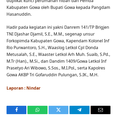
duplikat kunci perumahan hibah dari Pemda
Kabupaten Gowa oleh Bupati Gowa kepada Pangdam
Hasanuddin.
Hadir pada kegiatan ini yakni Danrem 141/TP Brigjen
TNI Djashar Djamil, S.E., M.M., segenap unsur
Forkopimda Kabupaten Gowa, Kapendam Kolonel Inf
Rio Purwantoro, S.H., Waaslog Letkol Cpl Donda
Metusalah, S.E., Waaster Letkol Arh Muh. Suaib, S.Pd.,
M.Tr (Han)., M.Si., dan Dandim 1409/Gowa Letkol Inf
Prasetyo Ari Wibowo, S.Sos., M.I.Pol., serta Kapolres
Gowa AKBP Tri Gofaruddin Pulungan, S.IK., M.H.
Laporan : Nindar
Facebook
WhatsApp
Twitter
Telegram
Email