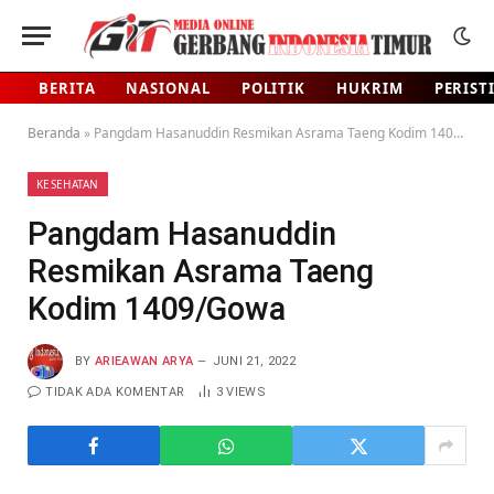
BERITA
NASIONAL
POLITIK
HUKRIM
PERIST
Beranda
»
Pangdam Hasanuddin Resmikan Asrama Taeng Kodim 1409/Gowa
KESEHATAN
Pangdam Hasanuddin
Resmikan Asrama Taeng
Kodim 1409/Gowa
BY
ARIEAWAN ARYA
JUNI 21, 2022
TIDAK ADA KOMENTAR
3
VIEWS