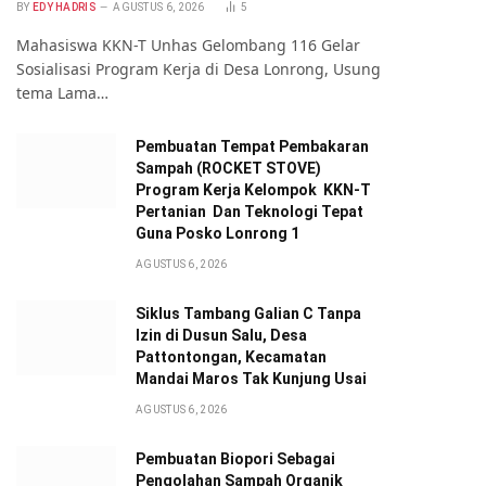
BY
EDY HADRIS
AGUSTUS 6, 2026
5
Mahasiswa KKN-T Unhas Gelombang 116 Gelar
Sosialisasi Program Kerja di Desa Lonrong, Usung
tema Lama…
Pembuatan Tempat Pembakaran
Sampah (ROCKET STOVE)
te
Program Kerja Kelompok KKN-T
Pertanian Dan Teknologi Tepat
Guna Posko Lonrong 1
AGUSTUS 6, 2026
Siklus Tambang Galian C Tanpa
Izin di Dusun Salu, Desa
Pattontongan, Kecamatan
Mandai Maros Tak Kunjung Usai
AGUSTUS 6, 2026
Pembuatan Biopori Sebagai
Pengolahan Sampah Organik