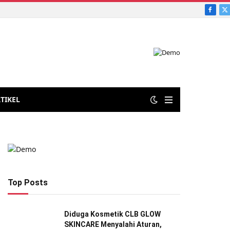
Faceb
X
aian sampah untuk mendukung pertanian berkelanjutan
(
TIKEL
Top Posts
Diduga Kosmetik CLB GLOW
SKINCARE Menyalahi Aturan,