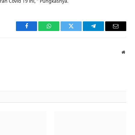
 Covid 19 ini, ” Pungkasnya.
Facebook
WhatsApp
Twitter
Telegram
Email
Websi