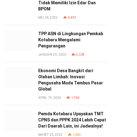
Tidak Memiliki Izin Edar Dan
BPOM
MEI 28, 2022
4,492
TPP ASN di Lingkungan Pemkab
Kotabaru Mengalami
Pengurangan
JANUARI 29, 2026
3,228
Ekonomi Desa Bangkit dari
Olahan Limbah: Inovasi
Pengusaha Muda Tembus Pasar
Global
APRIL 19, 2026
1,764
Pemda Kotabaru Upayakan TMT
CPNS dan PPPK 2024 Lebih Cepat
Dari Daerah Lain, ini Jadwalnya!
MARET 20, 2025
1,463