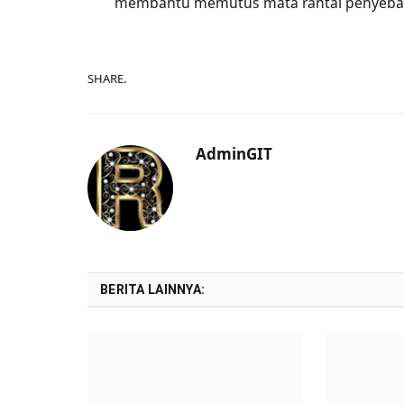
membantu memutus mata rantai penyebaran
SHARE.
AdminGIT
BERITA LAINNYA: