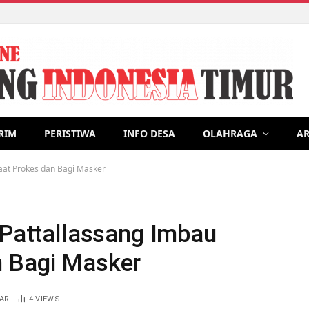
lisasi Program Kerja di Desa Lonrong, Usung tema Lama pengur
RIM
PERISTIWA
INFO DESA
OLAHRAGA
AR
Taat Prokes dan Bagi Masker
 Pattallassang Imbau
n Bagi Masker
AR
4
VIEWS