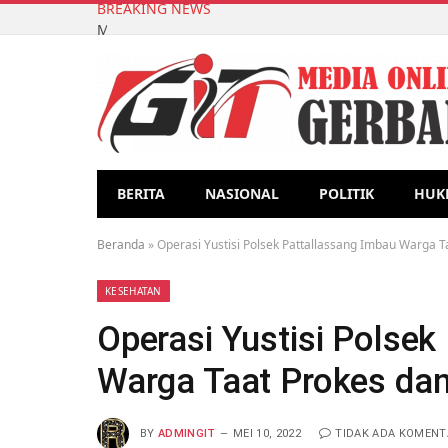
BREAKING NEWS
Mahasiswa KKN-T Unhas Gelombang 116 Gelar Sosia
BERITA
NASIONAL
POLITIK
HUK
Beranda
»
Operasi Yustisi Polsek Pattallassang Imbau Warga 
KESEHATAN
Operasi Yustisi Polsek
Warga Taat Prokes da
BY
ADMINGIT
MEI 10, 2022
TIDAK ADA KOMENT