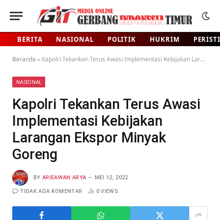
BERITA
NASIONAL
POLITIK
HUKRIM
PERIST
Beranda
»
Kapolri Tekankan Terus Awasi Implementasi Kebijakan Larangan Ekspor Minyak Goreng
NASIONAL
Kapolri Tekankan Terus Awasi
Implementasi Kebijakan
Larangan Ekspor Minyak
Goreng
BY
ARIEAWAN ARYA
MEI 12, 2022
TIDAK ADA KOMENTAR
0
VIEWS