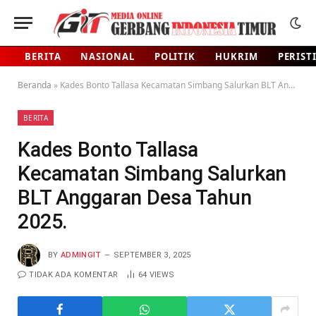
BERITA
NASIONAL
POLITIK
HUKRIM
PERIST
Beranda
»
Kades Bonto Tallasa Kecamatan Simbang Salurkan BLT Anggaran Desa Tahun 2025.
BERITA
Kades Bonto Tallasa
Kecamatan Simbang Salurkan
BLT Anggaran Desa Tahun
2025.
BY
ADMINGIT
SEPTEMBER 3, 2025
TIDAK ADA KOMENTAR
64
VIEWS