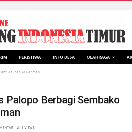
lisasi Program Kerja di Desa Lonrong, Usung tema Lama pengur
RIM
PERISTIWA
INFO DESA
OLAHRAGA
AR
 Panti Asuhan Ar Rahman
es Palopo Berbagi Sembako
ahman
OMENTAR
6
VIEWS