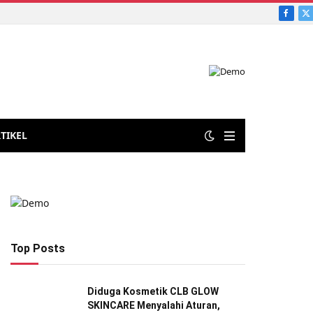
Faceb
X
aian sampah untuk mendukung pertanian berkelanjutan
(
TIKEL
Top Posts
Diduga Kosmetik CLB GLOW
SKINCARE Menyalahi Aturan,