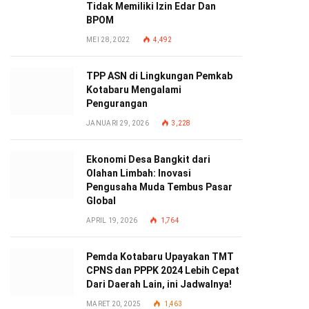
Tidak Memiliki Izin Edar Dan
BPOM
MEI 28, 2022
4,492
TPP ASN di Lingkungan Pemkab
Kotabaru Mengalami
Pengurangan
JANUARI 29, 2026
3,228
Ekonomi Desa Bangkit dari
Olahan Limbah: Inovasi
Pengusaha Muda Tembus Pasar
Global
APRIL 19, 2026
1,764
Pemda Kotabaru Upayakan TMT
CPNS dan PPPK 2024 Lebih Cepat
Dari Daerah Lain, ini Jadwalnya!
MARET 20, 2025
1,463