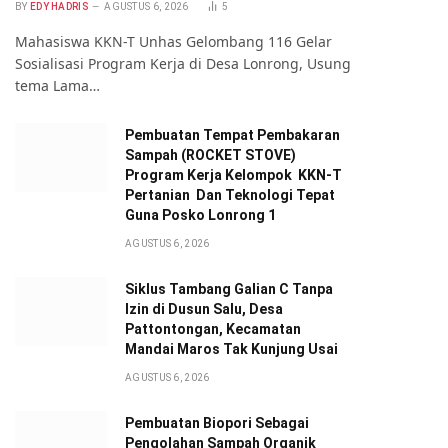
BY
EDY HADRIS
AGUSTUS 6, 2026
5
Mahasiswa KKN-T Unhas Gelombang 116 Gelar
te
Sosialisasi Program Kerja di Desa Lonrong, Usung
tema Lama…
Pembuatan Tempat Pembakaran
Sampah (ROCKET STOVE)
Program Kerja Kelompok KKN-T
Pertanian Dan Teknologi Tepat
Guna Posko Lonrong 1
AGUSTUS 6, 2026
Siklus Tambang Galian C Tanpa
Izin di Dusun Salu, Desa
Pattontongan, Kecamatan
Mandai Maros Tak Kunjung Usai
AGUSTUS 6, 2026
Pembuatan Biopori Sebagai
Pengolahan Sampah Organik