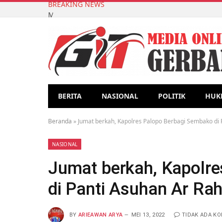
BREAKING NEWS
Mahasiswa KKN-T Unhas Gelombang 116 Gelar Sosia
BERITA
NASIONAL
POLITIK
HUK
Beranda
»
Jumat berkah, Kapolres Palopo Berbagi Sembako di
NASIONAL
Jumat berkah, Kapolr
di Panti Asuhan Ar R
BY
ARIEAWAN ARYA
MEI 13, 2022
TIDAK ADA K