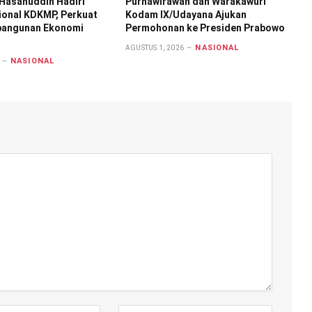
Hasanuddin Hadiri
Purnawirawan dan Warakawuri
ional KDKMP, Perkuat
Kodam IX/Udayana Ajukan
bangunan Ekonomi
Permohonan ke Presiden Prabowo
NASIONAL
AGUSTUS 1, 2026
NASIONAL