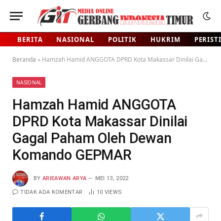
BERITA
NASIONAL
POLITIK
HUKRIM
PERIST
Beranda
»
Hamzah Hamid ANGGOTA DPRD Kota Makassar Dinilai Gagal Paham Oleh Dewan Komando GEPMAR
NASIONAL
Hamzah Hamid ANGGOTA
DPRD Kota Makassar Dinilai
Gagal Paham Oleh Dewan
Komando GEPMAR
BY
ARIEAWAN ARYA
MEI 13, 2022
TIDAK ADA KOMENTAR
10
VIEWS