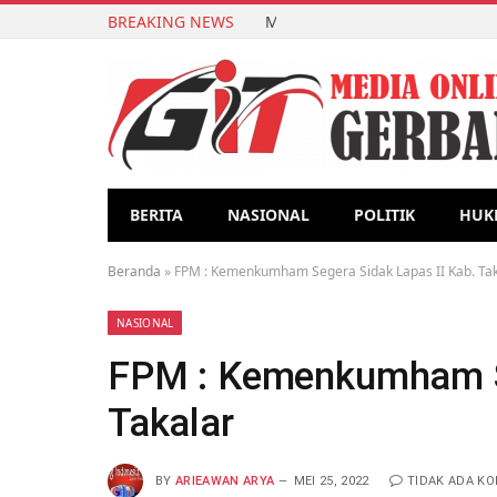
BREAKING NEWS
Mahasiswa KKN Unhas Gelar E
BERITA
NASIONAL
POLITIK
HUK
Beranda
»
FPM : Kemenkumham Segera Sidak Lapas II Kab. Tak
NASIONAL
FPM : Kemenkumham Se
Takalar
BY
ARIEAWAN ARYA
MEI 25, 2022
TIDAK ADA K