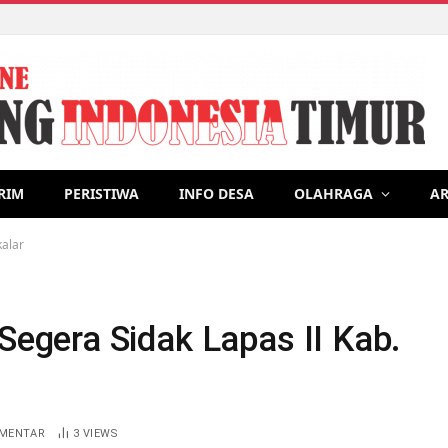
dukasi Pencegahan Stunting di Desa Anabannae
RIM
PERISTIWA
INFO DESA
OLAHRAGA
AR
alar
gera Sidak Lapas II Kab.
OMENTAR
3
VIEWS