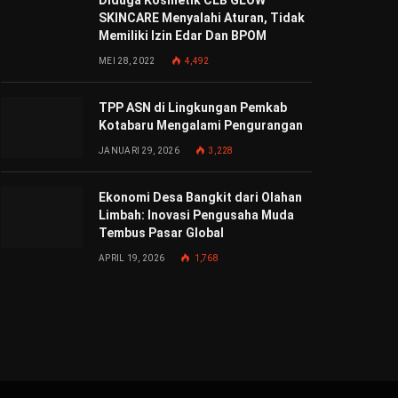
Diduga Kosmetik CLB GLOW
SKINCARE Menyalahi Aturan, Tidak
Memiliki Izin Edar Dan BPOM
MEI 28, 2022
4,492
TPP ASN di Lingkungan Pemkab
Kotabaru Mengalami Pengurangan
JANUARI 29, 2026
3,228
Ekonomi Desa Bangkit dari Olahan
Limbah: Inovasi Pengusaha Muda
Tembus Pasar Global
APRIL 19, 2026
1,768