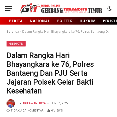
BERITA
NASIONAL
POLITIK
HUKRIM
PERIST
Beranda
»
Dalam Rangka Hari Bhayangkara ke 76, Polres Bantaeng Dan PJU Serta Jajaran Polsek Gelar Bakti Kesehatan
KESEHATAN
Dalam Rangka Hari
Bhayangkara ke 76, Polres
Bantaeng Dan PJU Serta
Jajaran Polsek Gelar Bakti
Kesehatan
BY
ARIEAWAN ARYA
JUNI 7, 2022
TIDAK ADA KOMENTAR
0
VIEWS