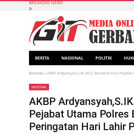
BREAKING NEWS
Pembuatan Biopori Sebagai Pengolahan Sampah O
BERITA
NASIONAL
POLITIK
HUK
Beranda
»
AKBP Ardyansyah,S.IK.,M.Si. Bersama Para Pejabat U
NASIONAL
AKBP Ardyansyah,S.IK
Pejabat Utama Polres 
Peringatan Hari Lahir P