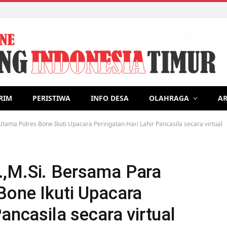
rganik Dalam Upaya Mengurangi Timbulan Sampah dan Membuat 
RIM
PERISTIWA
INFO DESA
OLAHRAGA
AR
tama Polres Bone Ikuti Upacara Peringatan Hari Lahir Pancasila secara virtual
.,M.Si. Bersama Para
Bone Ikuti Upacara
ancasila secara virtual