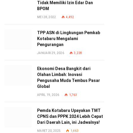
Tidak Memiliki Izin Edar Dan
BPOM
MEI 28, 2022
4,492
TPP ASN di Lingkungan Pemkab
Kotabaru Mengalami
Pengurangan
JANUARI 29, 2026
3,228
Ekonomi Desa Bangkit dari
Olahan Limbah: Inovasi
Pengusaha Muda Tembus Pasar
Global
APRIL 19, 2026
1,763
Pemda Kotabaru Upayakan TMT
CPNS dan PPPK 2024 Lebih Cepat
Dari Daerah Lain, ini Jadwalnya!
MARET 20, 2025
1,463