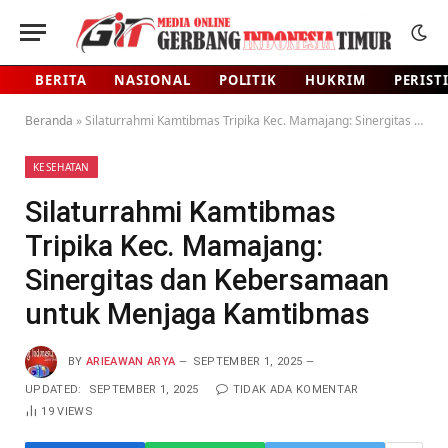
BERITA
NASIONAL
POLITIK
HUKRIM
PERIST
Beranda
»
Silaturrahmi Kamtibmas Tripika Kec. Mamajang: Sinergitas dan Kebersamaan untuk Menjaga Kamtibmas
KESEHATAN
Silaturrahmi Kamtibmas
Tripika Kec. Mamajang:
Sinergitas dan Kebersamaan
untuk Menjaga Kamtibmas
BY
ARIEAWAN ARYA
SEPTEMBER 1, 2025
UPDATED:
SEPTEMBER 1, 2025
TIDAK ADA KOMENTAR
19
VIEWS