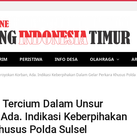
Menjadi Kader Posyandu Andalan oleh Militan 455 Kerjasama 1000 
RIM
PERISTIWA
INFO DESA
OLAHRAGA
AR
yokan Korban, Ada. Indikasi Keberpihakan Dalam Gelar Perkara Khusus Polda 
 Tercium Dalam Unsur
Ada. Indikasi Keberpihakan
husus Polda Sulsel