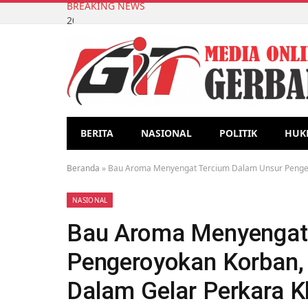
BREAKING NEWS
2000 Kader Posyandu Ikuti Pelatihan dan Webinar 
BERITA
NASIONAL
POLITIK
HUK
Beranda
»
Bau Aroma Menyengat Tercium Dalam Unsur Pengero
NASIONAL
Bau Aroma Menyengat
Pengeroyokan Korban, 
Dalam Gelar Perkara K